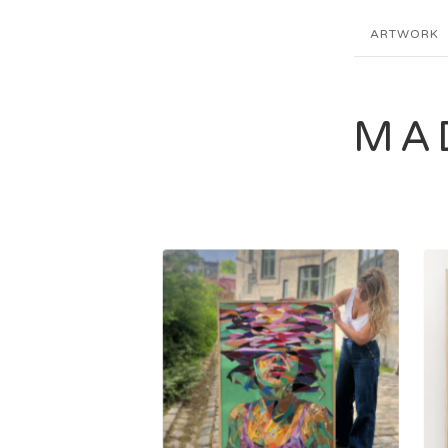
ARTWORK
MA
6.000,00
kr