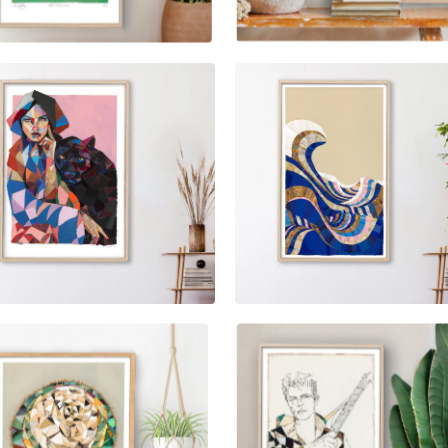
2.400,00
kr
3.800,00
kr