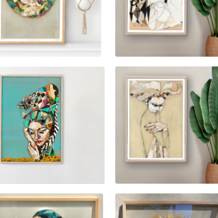
900,00
kr
500,00
kr