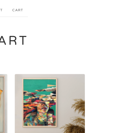
T
CART
ART
6.000,00
kr