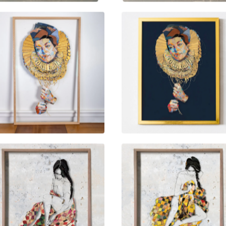
800,00
kr